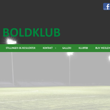
STILLINGER OG RESULTATER
KONTAKT
GALLERI
KLUBTØJ
BLIV MEDLEM